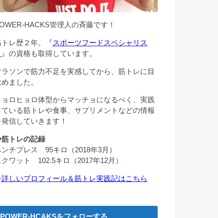
POWER-HACKS管理人の斉藤です！
筋トレ歴２年。『
スポーツフードスペシャリス
ト
』の資格も取得しています。
マラソンで筋力不足を実感してから、筋トレに目
覚めました。
ヒョロヒョロ体型からマッチョになるべく、実践
している筋トレや食事、サプリメントなどの情報
を発信していきます！
◆筋トレの記録
ベンチプレス 95キロ（2018年3月）
クワット 102.5キロ（2017年12月）
⇒
詳しいプロフィール＆筋トレ実践記はこちら
POWER-HCAKSをフォローする