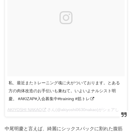
私、最近またトレーニング魂に火がついております。とある
方の肉体改造のお手伝いも兼ねて。いよいよナルシスト明
慶。 #AKIZAP#入会募集中#training #筋トレ
AKIYOSHI NAKAO
さん(@akiyoshi0630nakao)がシェアした投稿 –
中尾明慶と言えば、綺麗にシックスパックに割れた腹筋