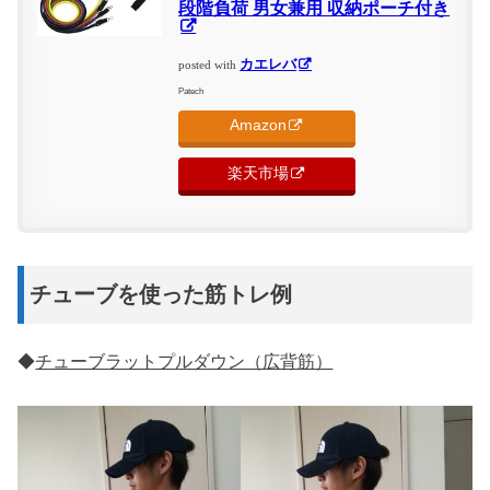
段階負荷 男女兼用 収納ポーチ付き
カエレバ
posted with
Patech
Amazon
楽天市場
チューブを使った筋トレ例
◆
チューブラットプルダウン（広背筋）