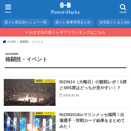
menu
search
筋トレ部位別メニュー一覧
筋トレ食事管理まとめ
自宅筋トレまとめ
おすすめの筋トレサプリランキングはこちら
HOME
格闘技・イベント
格闘技・イベント
格闘技・イベント
RIZIN14（大晦日）の観戦レポ！S席
とSRS席はどっちが見やすい！？
2019.01.01
格闘技・イベント
RIZIN2018inマリンメッセ福岡！出
場選手・対戦カード結果をまとめて
みた！