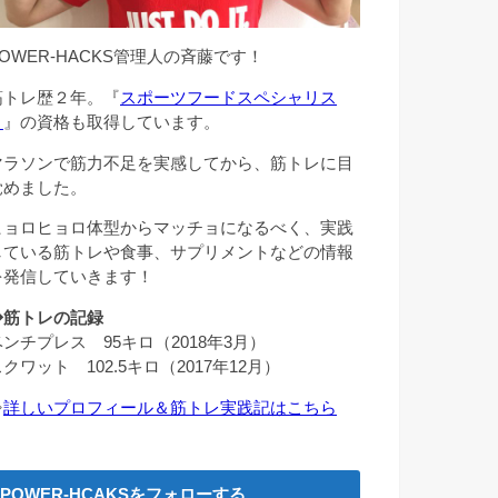
POWER-HACKS管理人の斉藤です！
筋トレ歴２年。『
スポーツフードスペシャリス
ト
』の資格も取得しています。
マラソンで筋力不足を実感してから、筋トレに目
覚めました。
ヒョロヒョロ体型からマッチョになるべく、実践
している筋トレや食事、サプリメントなどの情報
を発信していきます！
◆筋トレの記録
ベンチプレス 95キロ（2018年3月）
クワット 102.5キロ（2017年12月）
⇒
詳しいプロフィール＆筋トレ実践記はこちら
POWER-HCAKSをフォローする