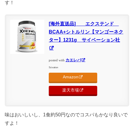
す！
[海外直送品] エクステンド
BCAA+シトルリン【マンゴーネク
ター】1231g サイベーション社
カエレバ
posted with
Scivation
Amazon
楽天市場
味はおいしいし、1食約50円なのでコスパもかなり良いで
すよ！