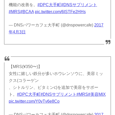
機能の改善を。
#DPC大手町
#DNSサプリメント
#MRS
#BCAA
pic.twitter.com/6ISTFe2HHs
— DNSパワーカフェ大手町 (@dnspowercafe)
2017
年4月3日
【MRS(¥350〜)】
女性に嬉しい鉄分が多いホウレンソウに、美容ミッ
クス(コラーゲン
、シトルリン、ビタミンc)を追加で美容をサポー
ト。
#DPC大手町
#DNSサプリメント
#MRS
#美容MIX
pic.twitter.com/Y0vTv6e8Co
— DNSパワーカフェ大手町 (@dnspowercafe)
2017