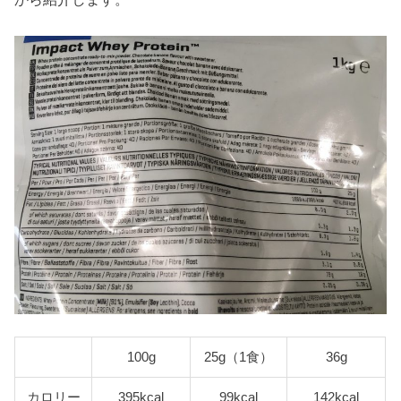
100g
25g（1食）
36g
カロリー
395kcal
99kcal
142kcal